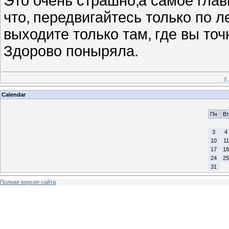
Это очень страшно
,
а самое глав
что
,
передвигайтесь только по 
выходите только там
,
где вы то
Здорово поныряла.
«
Calendar
Пн
Вт
3
4
10
11
17
18
24
25
31
Полная версия сайта