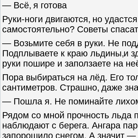
— Всё
,
я готова
Руки-ноги двигаются
,
но удастс
самостоятельно? Советы спаса
— Возьмите себя в руки. Не под
Подплываете к краю льдины
,
и з
руки пошире и заползаете на не
Пора выбираться на лёд. Его то
сантиметров. Страшно
,
даже зн
— Пошла я. Не поминайте лихо
Рядом со мной прочность льда 
наблюдают с берега. Ангара па
запорошило снегом. А значит —