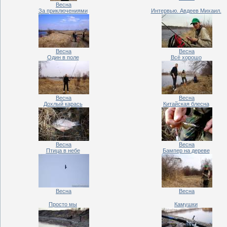
Весна
За приключениями
Интервью. Авдеев Михаил.
Весна
Весна
Один в поле
Всё хорошо
Весна
Весна
Дохлый карась
Китайская блесна
Весна
Весна
Птица в небе
Бампер на дереве
Весна
Весна
Просто мы
Камушки