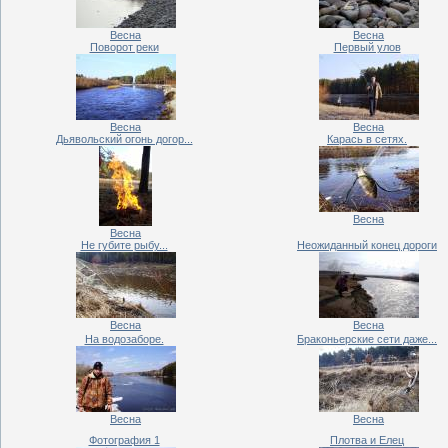
Весна
Весна
Поворот реки
Первый улов
Весна
Весна
Дьявольский огонь догор...
Карась в сетях.
Весна
Весна
Не губите рыбу...
Неожиданный конец дороги
Весна
Весна
На водозаборе.
Браконьерские сети даже...
Весна
Весна
Фотография 1
Плотва и Елец