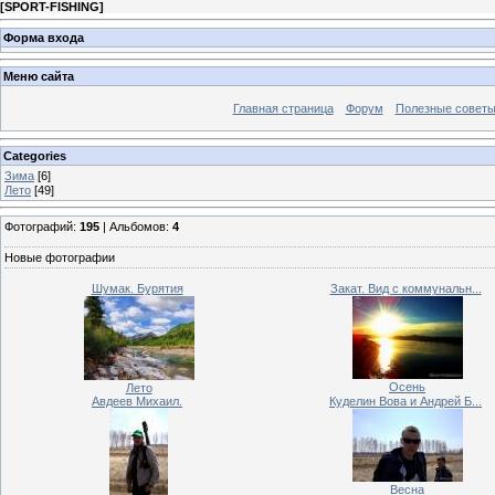
[
SPORT-FISHING
]
Форма входа
Меню сайта
Главная страница
Форум
Полезные совет
Categories
Зима
[6]
Лето
[49]
Фотографий:
195
| Альбомов:
4
Новые фотографии
Шумак. Бурятия
Закат. Вид с коммунальн...
Осень
Лето
Авдеев Михаил.
Куделин Вова и Андрей Б...
Весна