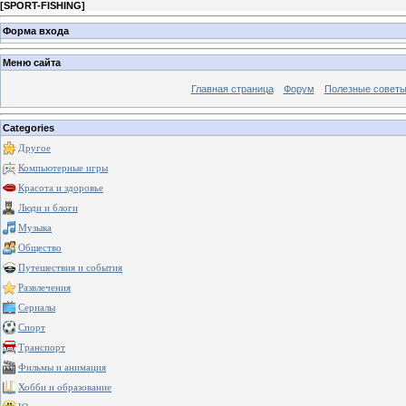
[
SPORT-FISHING
]
Форма входа
Меню сайта
Главная страница
Форум
Полезные совет
Categories
Другое
Компьютерные игры
Красота и здоровье
Люди и блоги
Музыка
Общество
Путешествия и события
Развлечения
Сериалы
Спорт
Транспорт
Фильмы и анимация
Хобби и образование