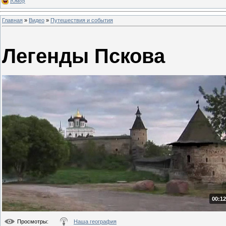
Юмор
Главная
»
Видео
»
Путешествия и события
Легенды Пскова
00:12
Просмотры
:
Наша география