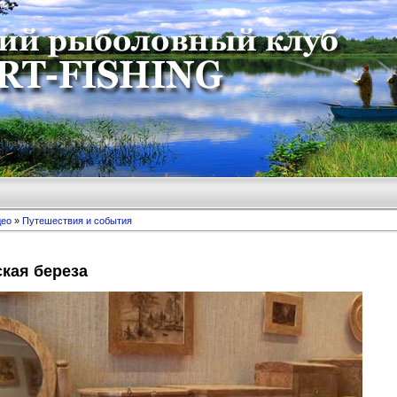
део
»
Путешествия и события
кая береза