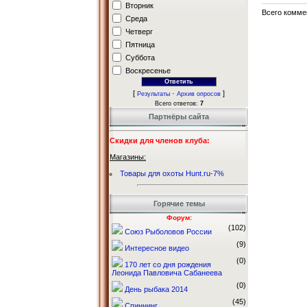
Вторник
Всего комме
Среда
Четверг
Пятница
Суббота
Воскресенье
[
·
]
Результаты
Архив опросов
Всего ответов:
7
Партнёры сайта
Скидки для членов клуба:
Магазины:
Товары для охоты Hunt.ru-7%
Горячие темы
Форум:
(102)
Союз Рыболовов России
(9)
Интересное видео
(0)
170 лет со дня рождения
Леонида Павловича Сабанеева
(0)
День рыбака 2014
(45)
Спиннинг