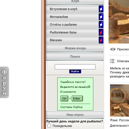
Клуб
Вступление в клуб
Фотоальбом
Отчёты о рыбалке
Рыболовные базы
Магазин
Форма входа
Просмо
Поиск
Описан
Мебель из к
Почему древ
разводить к
Наш опрос
Язык
: Русск
Лучший день недели для рыбалки?
Длительност
Понедельник