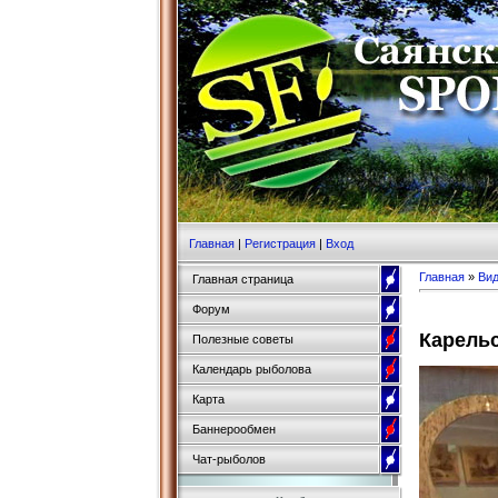
Главная
|
Регистрация
|
Вход
Главная
»
Ви
Главная страница
Форум
Карельс
Полезные советы
Календарь рыболова
Карта
Баннерообмен
Чат-рыболов