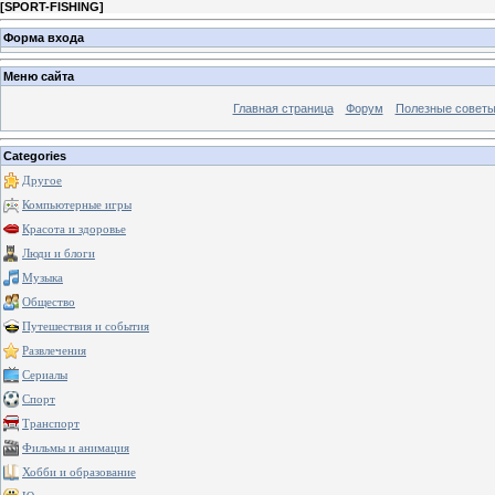
[
SPORT-FISHING
]
Форма входа
Меню сайта
Главная страница
Форум
Полезные совет
Categories
Другое
Компьютерные игры
Красота и здоровье
Люди и блоги
Музыка
Общество
Путешествия и события
Развлечения
Сериалы
Спорт
Транспорт
Фильмы и анимация
Хобби и образование