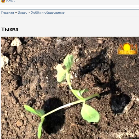
Юмор
Главная
»
Видео
»
Хобби и образование
Тыква