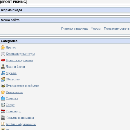
[
SPORT-FISHING
]
Форма входа
Меню сайта
Главная страница
Форум
Полезные совет
Categories
Другое
Компьютерные игры
Красота и здоровье
Люди и блоги
Музыка
Общество
Путешествия и события
Развлечения
Сериалы
Спорт
Транспорт
Фильмы и анимация
Хобби и образование