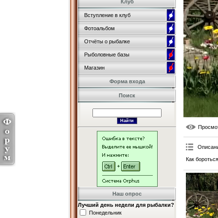
Клуб
Вступление в клуб
Фотоальбом
Отчёты о рыбалке
Рыболовные базы
Магазин
Форма входа
Поиск
Просмо
Описан
Как бороться
Наш опрос
Лучший день недели для рыбалки?
Понедельник