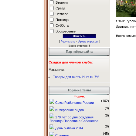
Вторник
Среда
Четверг
Пятница
Язык
: Русск
Суббота
Длительност
Воскресенье
Всего комме
[
·
]
Результаты
Архив опросов
Всего ответов:
7
Партнёры сайта
Скидки для членов клуба:
Магазины:
Товары для охоты Hunt.ru-7%
Горячие темы
Форум:
(102)
Союз Рыболовов России
(9)
Интересное видео
(0)
170 лет со дня рождения
Леонида Павловича Сабанеева
(0)
День рыбака 2014
(45)
Спиннинг