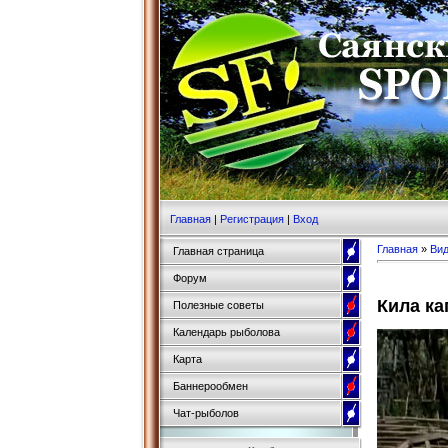
Главная
|
Регистрация
|
Вход
Главная
»
Ви
Главная страница
Форум
Кила к
Полезные советы
Календарь рыболова
Карта
Баннерообмен
Чат-рыболов