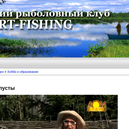
део
»
Хобби и образование
апусты