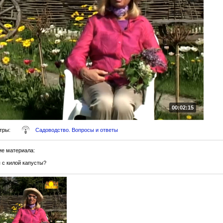
00:02:15
тры
:
Садоводство. Вопросы и ответы
ие материала
:
 с килой капусты?