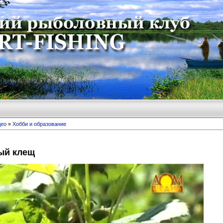
део
»
Хобби и образование
ый клещ