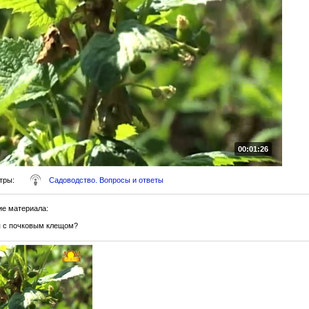
00:01:26
тры
:
Садоводство. Вопросы и ответы
ие материала
:
я с почковым клещом?