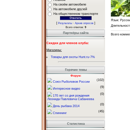
На своём автомобиле
На автомобиле друзей
На общественном транспорте
Язык
: Русск
[
·
]
Результаты
Архив опросов
Длительност
Всего ответов:
9
Партнёры сайта
Всего комме
Скидки для членов клуба:
Магазины:
Товары для охоты Hunt.ru-7%
Горячие темы
Форум:
(102)
Союз Рыболовов России
(9)
Интересное видео
(0)
170 лет со дня рождения
Леонида Павловича Сабанеева
(0)
День рыбака 2014
(45)
Спиннинг
Статистика