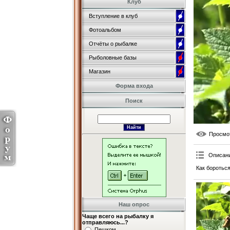
Клуб
Вступление в клуб
Фотоальбом
Отчёты о рыбалке
Рыболовные базы
Магазин
Форма входа
Поиск
Просмо
Описан
Как боротьс
Наш опрос
Чаще всего на рыбалку я
отправляюсь...?
Пешком