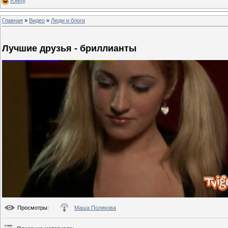
Юмор
Главная
»
Видео
»
Люди и блоги
Лучшие друзья - бриллианты
Просмотры
:
Маша Полякова