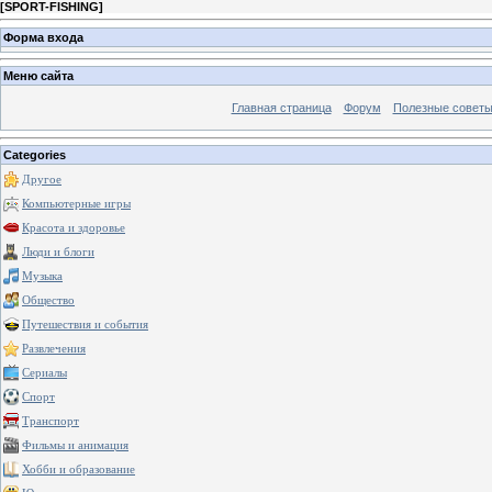
[
SPORT-FISHING
]
Форма входа
Меню сайта
Главная страница
Форум
Полезные совет
Categories
Другое
Компьютерные игры
Красота и здоровье
Люди и блоги
Музыка
Общество
Путешествия и события
Развлечения
Сериалы
Спорт
Транспорт
Фильмы и анимация
Хобби и образование