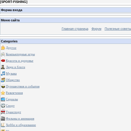
[
SPORT-FISHING
]
Форма входа
Меню сайта
Главная страница
Форум
Полезные совет
Categories
Другое
Компьютерные игры
Красота и здоровье
Люди и блоги
Музыка
Общество
Путешествия и события
Развлечения
Сериалы
Спорт
Транспорт
Фильмы и анимация
Хобби и образование