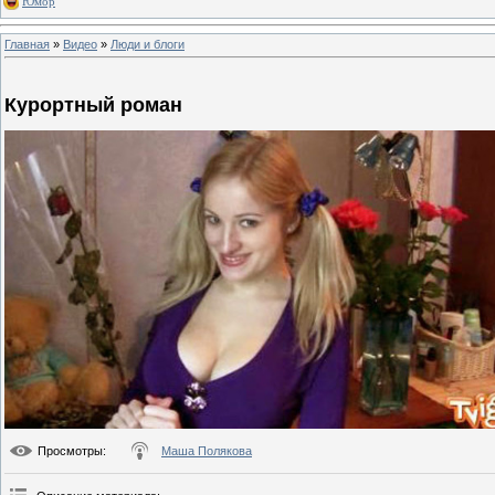
Юмор
Главная
»
Видео
»
Люди и блоги
Курортный роман
Просмотры
:
Маша Полякова