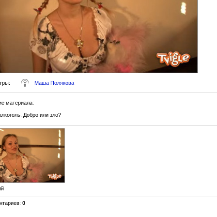
тры
:
Маша Полякова
ие материала
:
лкоголь. Добро или зло?
ий
нтариев
:
0