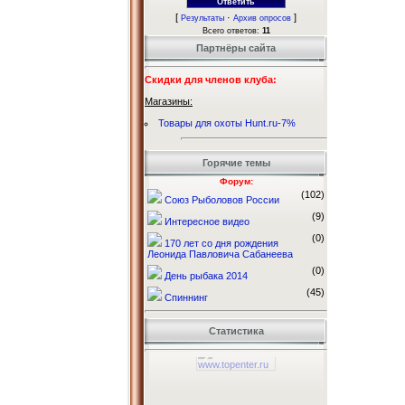
[
·
]
Результаты
Архив опросов
Всего ответов:
11
Партнёры сайта
Скидки для членов клуба:
Магазины:
Товары для охоты Hunt.ru-7%
Горячие темы
Форум:
(102)
Союз Рыболовов России
(9)
Интересное видео
(0)
170 лет со дня рождения
Леонида Павловича Сабанеева
(0)
День рыбака 2014
(45)
Спиннинг
Статистика