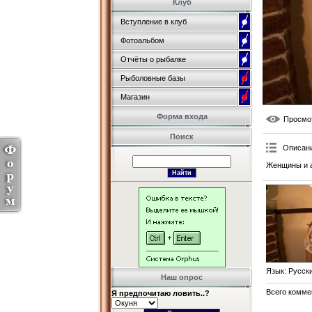
Клуб
Вступление в клуб
Фотоальбом
Отчёты о рыбалке
Рыболовные базы
Магазин
Форма входа
Просмо
Поиск
Описан
Женщины и а
Язык
: Русск
Наш опрос
Всего комме
Я предпочитаю ловить..?