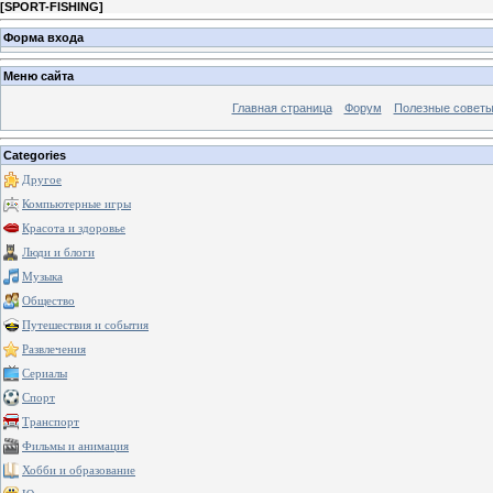
[
SPORT-FISHING
]
Форма входа
Меню сайта
Главная страница
Форум
Полезные совет
Categories
Другое
Компьютерные игры
Красота и здоровье
Люди и блоги
Музыка
Общество
Путешествия и события
Развлечения
Сериалы
Спорт
Транспорт
Фильмы и анимация
Хобби и образование