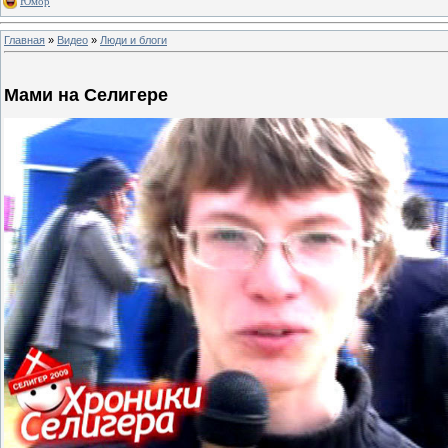
Юмор
Главная
»
Видео
»
Люди и блоги
Мами на Селигере