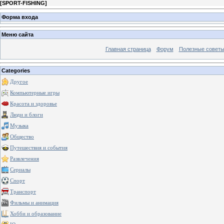
[
SPORT-FISHING
]
Форма входа
Меню сайта
Главная страница
Форум
Полезные совет
Categories
Другое
Компьютерные игры
Красота и здоровье
Люди и блоги
Музыка
Общество
Путешествия и события
Развлечения
Сериалы
Спорт
Транспорт
Фильмы и анимация
Хобби и образование