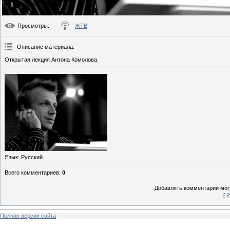
Просмотры
:
ЖТВ
Описание материала
:
Открытая лекция Антона Комолова.
Язык
: Русский
Всего комментариев
:
0
Добавлять комментарии могу
[
Р
Полная версия сайта