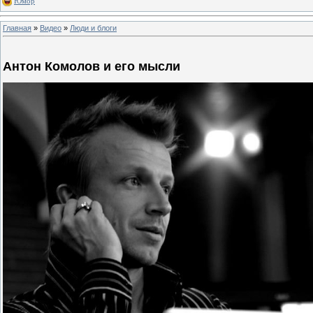
Юмор
Главная
»
Видео
»
Люди и блоги
Антон Комолов и его мысли