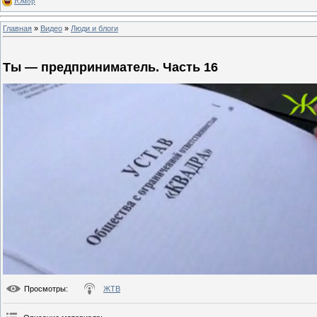
Юмор
Главная
»
Видео
»
Люди и блоги
Ты — предприниматель. Часть 16
Просмотры
:
ЖТВ