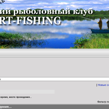
[
Новые с
 время, место проведения...
Фильтр п
ения...