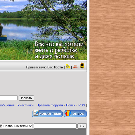
Приветствую Вас
Гость
|
|
|
ообщения
·
Участники
·
Правила форума
·
Поиск
·
RSS
]
о: