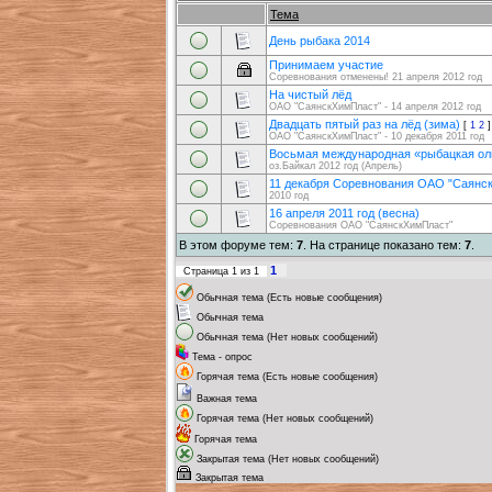
Тема
День рыбака 2014
Принимаем участие
Соревнования отменены! 21 апреля 2012 год
На чистый лёд
ОАО "СаянскХимПласт" - 14 апреля 2012 год
Двадцать пятый раз на лёд (зима)
[
1
2
]
ОАО "СаянскХимПласт" - 10 декабря 2011 год
Восьмая международная «рыбацкая о
оз.Байкал 2012 год (Апрель)
11 декабря Соревнования ОАО "Саянс
2010 год
16 апреля 2011 год (весна)
Соревнования OAO "СаянскХимПласт"
В этом форуме тем:
7
. На странице показано тем:
7
.
1
Страница
1
из
1
Обычная тема (Есть новые сообщения)
Обычная тема
Обычная тема (Нет новых сообщений)
Тема - опрос
Горячая тема (Есть новые сообщения)
Важная тема
Горячая тема (Нет новых сообщений)
Горячая тема
Закрытая тема (Нет новых сообщений)
Закрытая тема