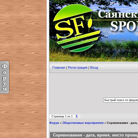
Главная
|
Регистрация
|
Вход
1
Страница
1
из
1
Форум
»
Общественные мероприятия
»
Соревнования - дата,
Соревнования - дата, время, место провед