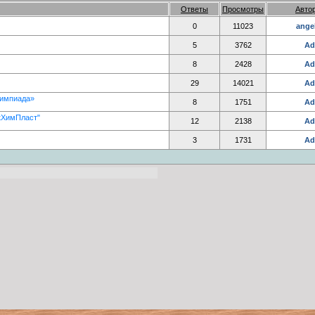
Ответы
Просмотры
Авто
0
11023
angel
5
3762
Ad
8
2428
Ad
29
14021
Ad
лимпиада»
8
1751
Ad
кХимПласт"
12
2138
Ad
3
1731
Ad