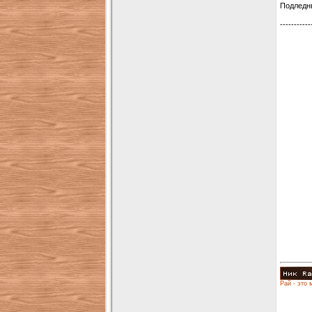
Подледн
-----------
Рай - это 