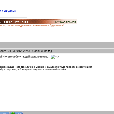
 с Акулами
место, где нет понедельников, начальников и будильников!
ббота, 24.03.2012, 23:43 | Сообщение #
4
! Ничего себе у людей развлечение....
анное выше - это моё личное мнение и на абсолютную правоту не претендует.
бу я отпускаю, а большую складываю в спичечный коробок...