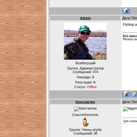
Admin
Дата: Пя
Fishing 
Всё напис
Мелкую ры
ВсеМогущий
Группа: Администратор
Сообщений:
374
Награды:
3
Репутация:
6
Статус:
Offline
Константин
Дата: Пя
СнастеНоситель
"для хорош
Группа: Члены клуба
Сообщений:
38