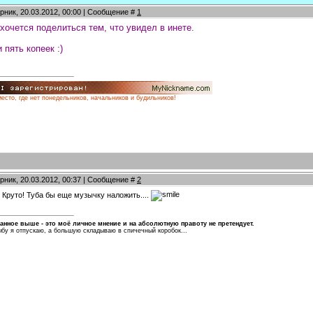
рник, 20.03.2012, 00:00 | Сообщение #
1
хочется поделиться тем, что увидел в инете.
 пять копеек :)
место, где нет понедельников, начальников и будильников!
рник, 20.03.2012, 00:37 | Сообщение #
2
, Круто! Туба бы еще музычку наложить....
анное выше - это моё личное мнение и на абсолютную правоту не претендует.
бу я отпускаю, а большую складываю в спичечный коробок...