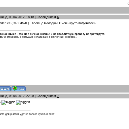
тница, 06.04.2012, 18:18 | Сообщение #
6
under ice (ORIGINAL) - вообще молодцы! Очень круто получилось!
анное выше - это моё личное мнение и на абсолютную правоту не претендует.
бу я отпускаю, а большую складываю в спичечный коробок...
тница, 06.04.2012, 22:28 | Сообщение #
7
его для рыбака удочка только нужна и река"