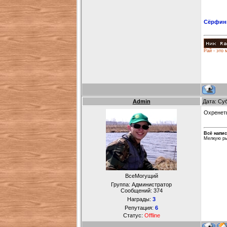
Сёрфинг
Рай - это 
Admin
Дата: Су
Охренеть
Всё напис
Мелкую ры
ВсеМогущий
Группа: Администратор
Сообщений:
374
Награды:
3
Репутация:
6
Статус:
Offline