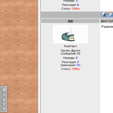
Награды:
3
Репутация:
6
Статус:
Offline
RAI
Дата: Су
Развле
РыбоЧист
Группа: Друзья
Сообщений:
83
Награды:
0
Репутация:
3
Замечания:
0%
Статус:
Offline