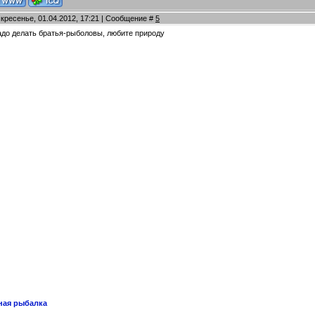
скресенье, 01.04.2012, 17:21 | Сообщение #
5
адо делать братья-рыболовы, любите природу
ная рыбалка