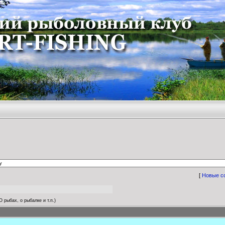
[
Новые с
О рыбах, о рыбалке и т.п.)