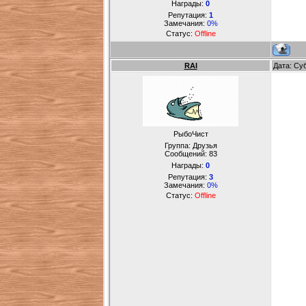
Награды:
0
Репутация:
1
Замечания:
0%
Статус:
Offline
RAI
Дата: Су
РыбоЧист
Группа: Друзья
Сообщений:
83
Награды:
0
Репутация:
3
Замечания:
0%
Статус:
Offline