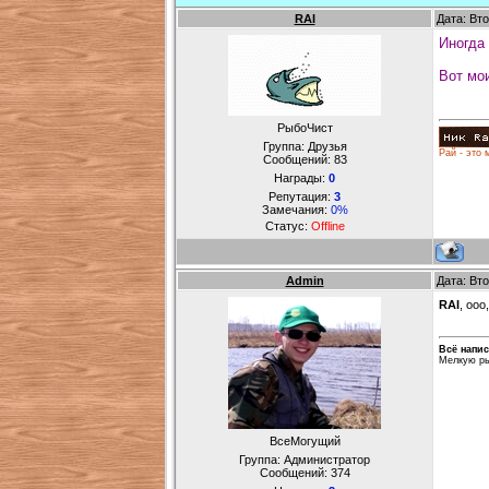
RAI
Дата: Вто
Иногда 
Вот мои
РыбоЧист
Группа: Друзья
Рай - это 
Сообщений:
83
Награды:
0
Репутация:
3
Замечания:
0%
Статус:
Offline
Admin
Дата: Вто
RAI
, ооо
Всё напис
Мелкую ры
ВсеМогущий
Группа: Администратор
Сообщений:
374