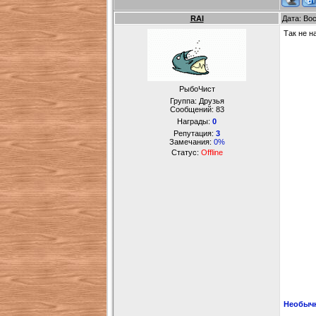
RAI
Дата: Во
Так не н
РыбоЧист
Группа: Друзья
Сообщений:
83
Награды:
0
Репутация:
3
Замечания:
0%
Статус:
Offline
Необыч