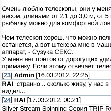
Очень люблю телескопы, они у меня 
весом, длинами от 2,1 до 3,0 м, от 5
рыбалку можно для комфортной ловл
Чем телескоп хорош, что можно пол
останется, а вот штекера мне в маш
аппарат, - Сузука СЕКС.
У меня нет понтов от дорогущих уди
приманку. Если этому отвечает телес
[
23
]
Admin
[16.03.2012, 22:25]
RAI
, странно... сколько живу, у нас 
видел...
[
24
]
RAI
[17.03.2012, 00:21]
Silver Stream Spinning Серия TRIP R