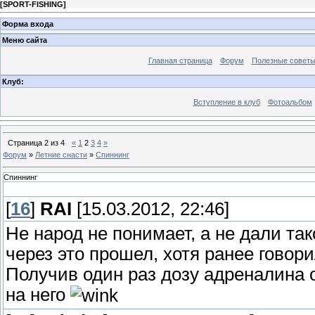
[
SPORT-FISHING
]
Форма входа
Меню сайта
Главная страница
Форум
Полезные совет
Клуб:
Вступление в клуб
Фотоальбом
Страница
2
из
4
«
1
2
3
4
»
Форум
»
Летние снасти
»
Спиннинг
Спиннинг
[
16
]
RAI
[15.03.2012, 22:46]
Не народ не понимает, а не дали та
через это прошел, хотя ранее говори
Получив один раз дозу адреналина 
на него