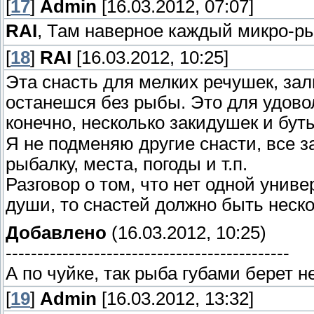
[
17
]
Admin
[16.03.2012, 07:07]
RAI
, Там наверное каждый микро-р
[
18
]
RAI
[16.03.2012, 10:25]
Эта снасть для мелких речушек, зал
останешся без рыбы. Это для удово
конечно, несколько закидушек и бу
Я не подменяю другие снасти, все за
рыбалку, места, погоды и т.п.
Разговор о том, что нет одной унив
души, то снастей должно быть неско
Добавлено
(16.03.2012, 10:25)
---------------------------------------------
А по чуйке, так рыба губами берет н
[
19
]
Admin
[16.03.2012, 13:32]