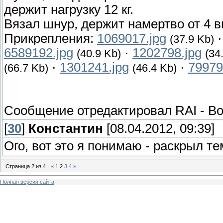
держит нагрузку 12 кг.
Вязал шнур, держит намертво от 4 ви
Прикрепления:
1069017.jpg
(37.9 Kb)
6589192.jpg
·
1202798.jpg
(40.9 Kb)
(34
·
1301241.jpg
·
79979
(66.7 Kb)
(46.4 Kb)
Сообщение отредактировал
RAI
-
Во
[
30
]
Константин
[08.04.2012, 09:39]
Ого, вот это я понимаю - раскрыл т
Страница
2
из
4
«
1
2
3
4
»
Полная версия сайта