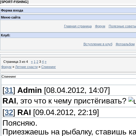
[
SPORT-FISHING
]
Форма входа
Меню сайта
Главная страница
Форум
Полезные совет
Клуб:
Вступление в клуб
Фотоальбом
Страница
3
из
4
«
1
2
3
4
»
Форум
»
Летние снасти
»
Спиннинг
Спиннинг
[
31
]
Admin
[08.04.2012, 14:07]
RAI
, это что к чему пристёгивать?
[
32
]
RAI
[09.04.2012, 22:19]
Поясняю.
Приезжаешь на рыбалку, ставишь ка