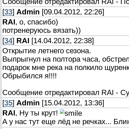
Сообщение отредактировал
RAI
-
По
[
33
]
Admin
[09.04.2012, 22:26]
RAI
, о, спасибо)
потренеруюсь вязать))
[
34
]
RAI
[14.04.2012, 22:38]
Открытие летнего сезона.
Выпрыгнул на полтора часа, обстре
подарок мне река на полкило щурен
Обрыбился я!!!!
Сообщение отредактировал
RAI
-
Су
[
35
]
Admin
[15.04.2012, 13:36]
RAI
, Ну ты крут!
А у нас тут еще лёд не речках... Бл