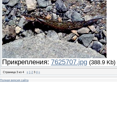
Прикрепления:
7625707.jpg
(388.9 Kb)
Страница
3
из
4
«
1
2
3
4
»
Полная версия сайта