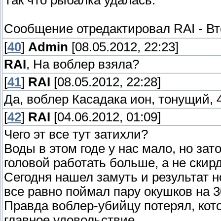
Так что рыбалка удалась.
Сообщение отредактировал
RAI
-
Вт
[
40
]
Admin
[08.05.2012, 22:23]
RAI
, На воблер взяла?
[
41
]
RAI
[08.05.2012, 22:28]
Да, воблер Касадака ион, тонущий, 4
[
42
]
RAI
[04.06.2012, 01:09]
Чего эт все тут затихли?
Воды в этом годе у нас мало, но за
головой работать больше, а не скир
Сегодня нашел замуть и результат н
все равно поймал пару окушков на 30
Правда воблер-убийцу потерял, кото
главное удовольствие.