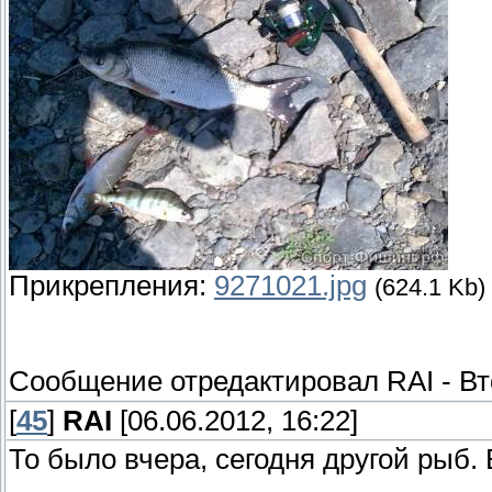
Прикрепления:
9271021.jpg
(624.1 Kb)
Сообщение отредактировал
RAI
-
Вт
[
45
]
RAI
[06.06.2012, 16:22]
То было вчера, сегодня другой рыб.