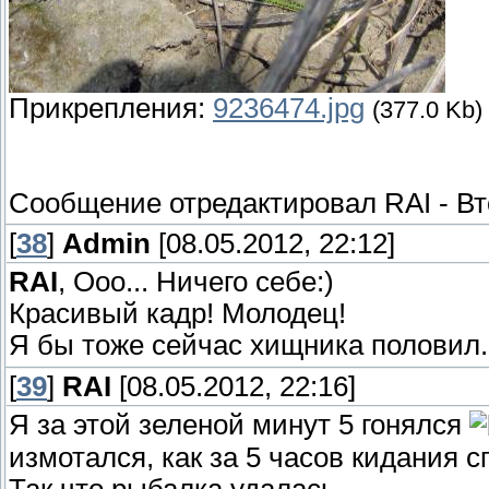
Прикрепления:
9236474.jpg
(377.0 Kb)
Сообщение отредактировал
RAI
-
Вт
[
38
]
Admin
[08.05.2012, 22:12]
RAI
, Ооо... Ничего себе:)
Красивый кадр! Молодец!
Я бы тоже сейчас хищника половил.
[
39
]
RAI
[08.05.2012, 22:16]
Я за этой зеленой минут 5 гонялся
измотался, как за 5 часов кидания с