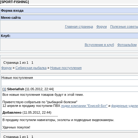
[
SPORT-FISHING
]
Форма входа
Меню сайта
Главная страница
Форум
Полезные совет
Клуб:
Вступление в клуб
Фотоальбом
Страница
1
из
1
1
Форум
»
Сибирская рыбалка
»
Новые поступления
Новые поступления
[
1
]
Siberiafish
[11.05.2012, 22:44]
Все новые поступления товаров будут в этой теме.
Приветствую собратьев по "рыбацкой болезни"
12 апреля в продажу поступили ПВХ
лодки компании "Енисей-Бот"
и
фидерные удили
Добавлено
(11.05.2012, 22:44)
---------------------------------------------
В продажу поступили навигаторы, эхолоты и подводные видеокамеры.
Удачных покупок!
Страница
1
из
1
1