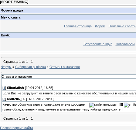
[
SPORT-FISHING
]
Форма входа
Меню сайта
Главная страница
Форум
Полезные совет
Клуб:
Вступление в клуб
Фотоальбом
Страница
1
из
1
1
Форум
»
Сибирская рыбалка
»
Отзывы о магазине
Отзывы о магазине
[
1
]
Siberiafish
[10.04.2012, 16:55]
Если Вас не затруднит, оставьте свои отзывы о качестве обслуживания в нашем маг
[
2
]
andre06_06
[14.05.2012, 20:00]
Качество обслуживания вполне даже очень хорошее!!!!
молодцы!!!!!!!
плане обслуживания и подскажете и альтернативу чему нибудь предложите!!!
Страница
1
из
1
1
Полная версия сайта