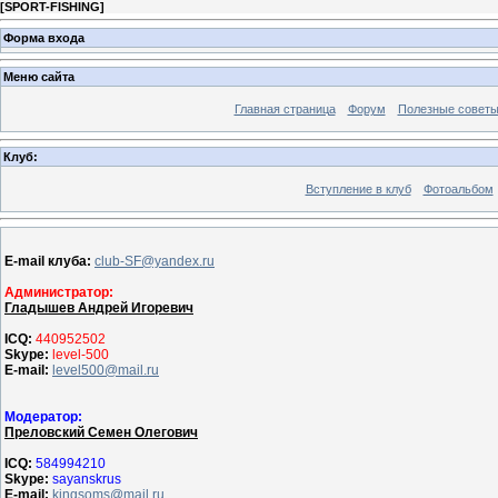
[
SPORT-FISHING
]
Форма входа
Меню сайта
Главная страница
Форум
Полезные совет
Клуб:
Вступление в клуб
Фотоальбом
E-mail клуба:
club-SF@yandex.ru
Администратор:
Гладышев Андрей Игоревич
ICQ:
440952502
Skype:
level-500
E-mail:
level500@mail.ru
Модератор:
Преловский Семен Олегович
ICQ:
584994210
Skype:
sayanskrus
E-mail:
kingsoms@mail.ru