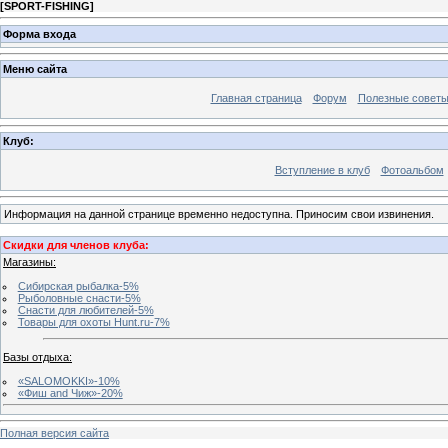
[
SPORT-FISHING
]
Форма входа
Меню сайта
Главная страница
Форум
Полезные совет
Клуб:
Вступление в клуб
Фотоальбом
Информация на данной странице временно недоступна. Приносим свои извинения.
Скидки для членов клуба:
Магазины:
Сибирская рыбалка-5%
Рыболовные снасти-5%
Снасти для любителей-5%
Товары для охоты Hunt.ru-7%
Базы отдыха:
«SALOMOKKI»-10%
«Фиш and Чиж»-20%
Полная версия сайта