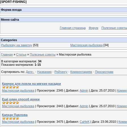
[
SPORT-FISHING
]
Форма входа
Меню сайта
Главная страница
Форум
Полезные совет
Categories
Рыболову на заметку
[53]
Мастерская рыболова
[34]
Главная
»
Статьи
»
Полезные советы
» Мастерская рыболова
В категории материалов
:
34
Показано материалов
:
1-15
Сортировать по
:
Дате
·
Названию
·
Рейтингу
·
Комментариям
·
Просмотрам
Крючок для ловли на мягкие насадки
Мастерская рыболова
|
Просмотров:
2345
|
Добавил:
Admin
|
Дата:
25.07.2010
|
Коммен
Ещё один способ донки
Мастерская рыболова
|
Просмотров:
2443
|
Добавил:
Admin
|
Дата:
25.07.2010
|
Коммен
Капкан Павлова
Мастерская рыболова
|
Просмотров:
3475
|
Добавил:
CaHeK
|
Дата:
23.06.2010
|
Комме