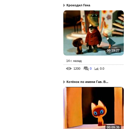
Крокодил Гена
00:19:27
14 г. назад
1200
0
0.0
Котёнок по имени Гав. В...
00:09:35