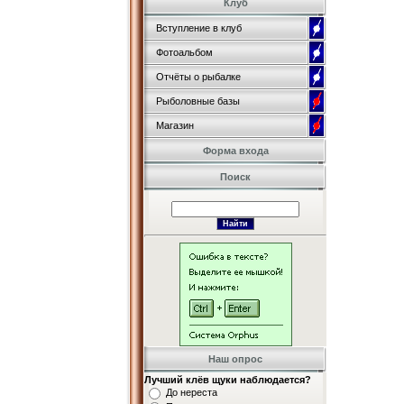
Клуб
Вступление в клуб
Фотоальбом
Отчёты о рыбалке
Рыболовные базы
Магазин
Форма входа
Поиск
Наш опрос
Лучший клёв щуки наблюдается?
До нереста