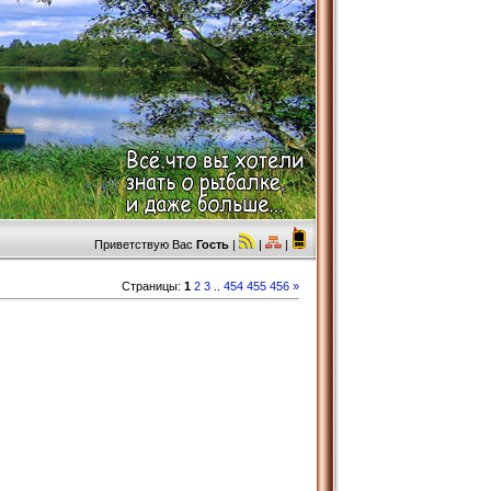
Приветствую Вас
Гость
|
|
|
Страницы
:
1
2
3
..
454
455
456
»