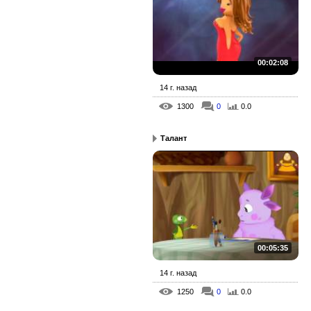
00:02:08
14 г. назад
1300
0
0.0
Талант
00:05:35
14 г. назад
1250
0
0.0