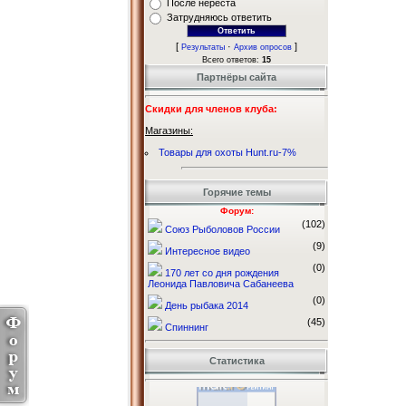
После нереста
Затрудняюсь ответить
[
·
]
Результаты
Архив опросов
Всего ответов:
15
Партнёры сайта
Скидки для членов клуба:
Магазины:
Товары для охоты Hunt.ru-7%
Горячие темы
Форум:
(102)
Союз Рыболовов России
(9)
Интересное видео
(0)
170 лет со дня рождения
Леонида Павловича Сабанеева
(0)
День рыбака 2014
(45)
Спиннинг
Статистика