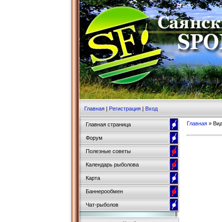
Главная
|
Регистрация
|
Вход
Главная
»
Ви
Главная страница
Форум
Полезные советы
Календарь рыболова
Карта
Баннерообмен
Чат-рыболов