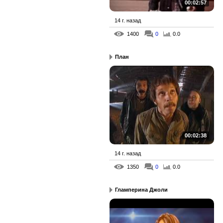
00:02:57
14 г. назад
1400
0
0.0
План
00:02:38
14 г. назад
1350
0
0.0
Гламперина Джоли