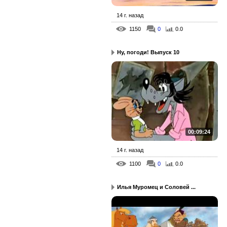
14 г. назад
1150
0
0.0
Ну, погоди! Выпуск 10
00:09:24
14 г. назад
1100
0
0.0
Илья Муромец и Соловей ...