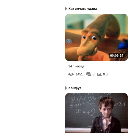
Как лечить удава
00:09:24
14 г. назад
1451
0
0.0
Конфуз