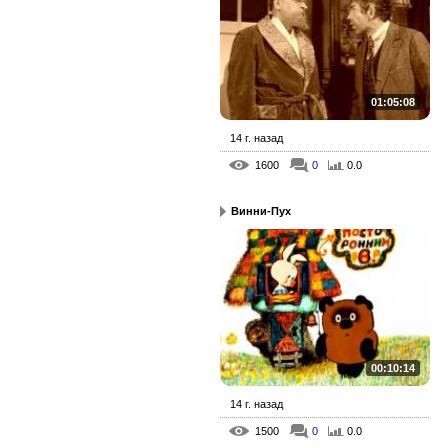
01:05:08
14 г. назад
1600
0
0.0
Винни-Пух
00:10:14
14 г. назад
1500
0
0.0