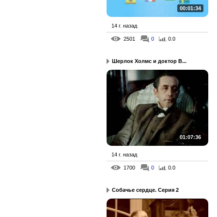
00:01:34
14 г. назад
2501
0
0.0
Шерлок Холмс и доктор В...
01:07:36
14 г. назад
1700
0
0.0
Собачье сердце. Серия 2