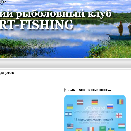
део
(
9104
)
uCoz - Бесплатный конст...