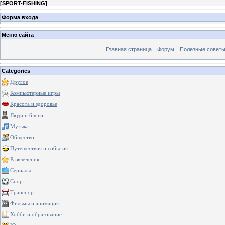
[
SPORT-FISHING
]
Форма входа
Меню сайта
Главная страница
Форум
Полезные совет
Categories
Другое
Компьютерные игры
Красота и здоровье
Люди и блоги
Музыка
Общество
Путешествия и события
Развлечения
Сериалы
Спорт
Транспорт
Фильмы и анимация
Хобби и образование