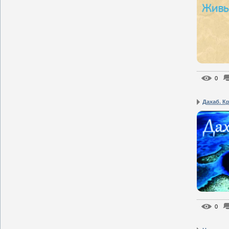
0
Дахаб. К
0