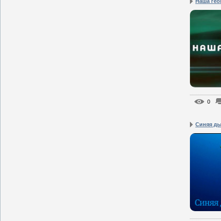
Наша гео
0
Синяя д