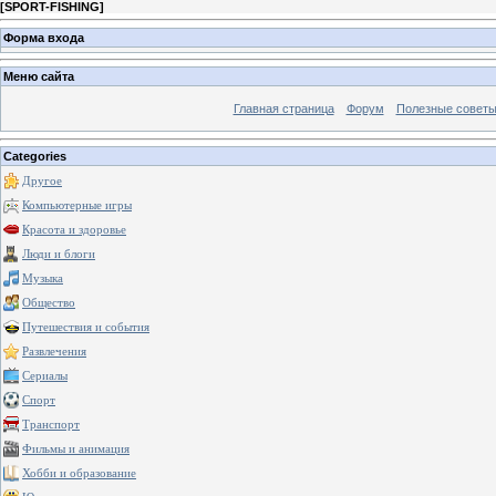
[
SPORT-FISHING
]
Форма входа
Меню сайта
Главная страница
Форум
Полезные совет
Categories
Другое
Компьютерные игры
Красота и здоровье
Люди и блоги
Музыка
Общество
Путешествия и события
Развлечения
Сериалы
Спорт
Транспорт
Фильмы и анимация
Хобби и образование