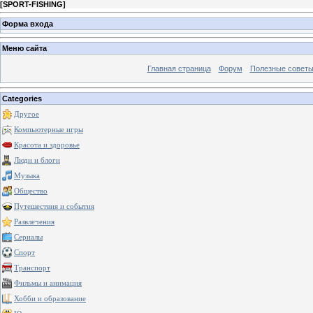
[
SPORT-FISHING
]
Форма входа
Меню сайта
Главная страница
Форум
Полезные совет
Categories
Другое
Компьютерные игры
Красота и здоровье
Люди и блоги
Музыка
Общество
Путешествия и события
Развлечения
Сериалы
Спорт
Транспорт
Фильмы и анимация
Хобби и образование