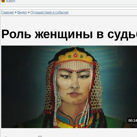
Юмор
Главная
»
Видео
»
Путешествия и события
Роль женщины в судь
00:14