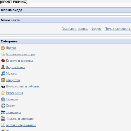
[
SPORT-FISHING
]
Форма входа
Меню сайта
Главная страница
Форум
Полезные совет
Categories
Другое
Компьютерные игры
Красота и здоровье
Люди и блоги
Музыка
Общество
Путешествия и события
Развлечения
Сериалы
Спорт
Транспорт
Фильмы и анимация
Хобби и образование