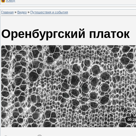
Юмор
Главная
»
Видео
»
Путешествия и события
Оренбургский платок
00:15