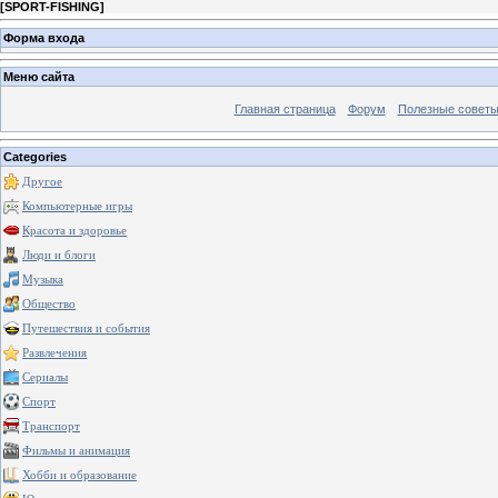
[
SPORT-FISHING
]
Форма входа
Меню сайта
Главная страница
Форум
Полезные совет
Categories
Другое
Компьютерные игры
Красота и здоровье
Люди и блоги
Музыка
Общество
Путешествия и события
Развлечения
Сериалы
Спорт
Транспорт
Фильмы и анимация
Хобби и образование