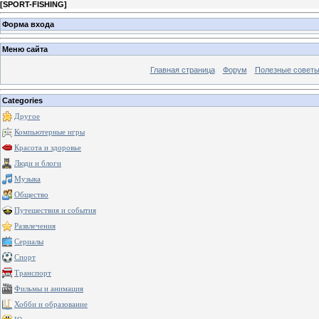
[
SPORT-FISHING
]
Форма входа
Меню сайта
Главная страница
Форум
Полезные совет
Categories
Другое
Компьютерные игры
Красота и здоровье
Люди и блоги
Музыка
Общество
Путешествия и события
Развлечения
Сериалы
Спорт
Транспорт
Фильмы и анимация
Хобби и образование