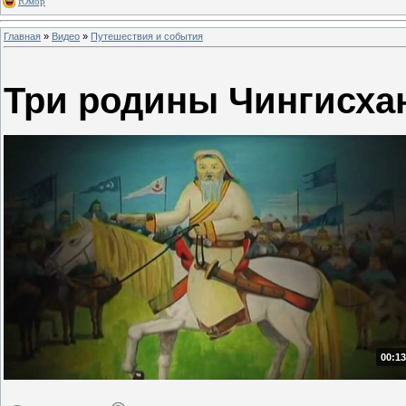
Юмор
Главная
»
Видео
»
Путешествия и события
Три родины Чингисха
00:13