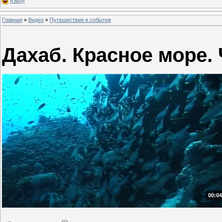
Юмор
Главная
»
Видео
»
Путешествия и события
Дахаб. Красное море. 
00:04