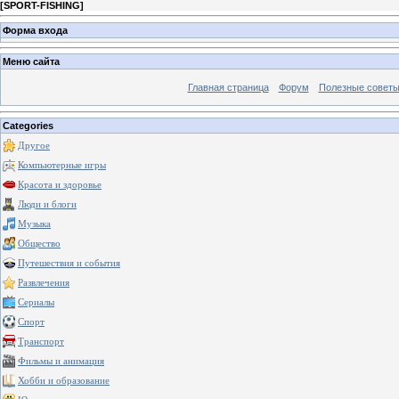
[
SPORT-FISHING
]
Форма входа
Меню сайта
Главная страница
Форум
Полезные совет
Categories
Другое
Компьютерные игры
Красота и здоровье
Люди и блоги
Музыка
Общество
Путешествия и события
Развлечения
Сериалы
Спорт
Транспорт
Фильмы и анимация
Хобби и образование