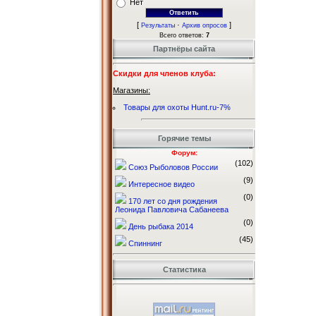
Нет
[
·
]
Результаты
Архив опросов
Всего ответов:
7
Партнёры сайта
Скидки для членов клуба:
Магазины:
Товары для охоты Hunt.ru-7%
Горячие темы
Форум:
(102)
Союз Рыболовов России
(9)
Интересное видео
(0)
170 лет со дня рождения
Леонида Павловича Сабанеева
(0)
День рыбака 2014
(45)
Спиннинг
Статистика