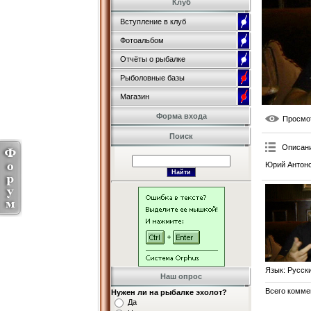
Клуб
Вступление в клуб
Фотоальбом
Отчёты о рыбалке
Рыболовные базы
Магазин
Форма входа
Просмо
Поиск
Описан
Юрий Антоно
Язык
: Русск
Наш опрос
Всего комме
Нужен ли на рыбалке эхолот?
Да