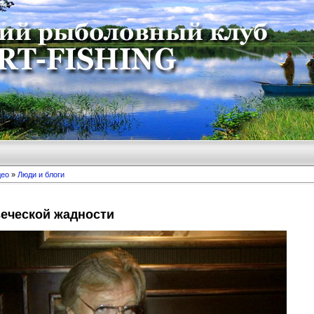
део
»
Люди и блоги
веческой жадности