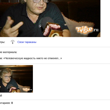
тры
:
Свои тараканы
ие материала
:
в: «Человеческую жадность никто не отменял...»
ий
нтариев
:
0