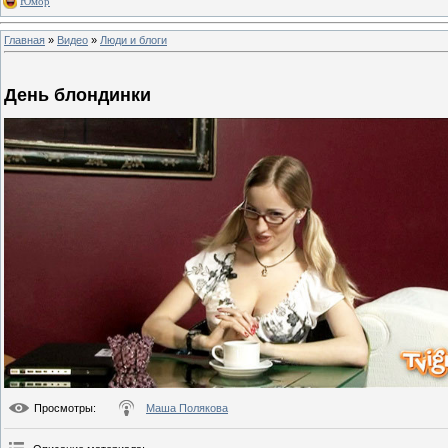
Юмор
Главная
»
Видео
»
Люди и блоги
День блондинки
Просмотры
:
Маша Полякова