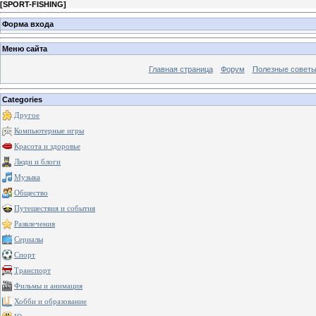
[
SPORT-FISHING
]
Форма входа
Меню сайта
Главная страница
Форум
Полезные совет
Categories
Другое
Компьютерные игры
Красота и здоровье
Люди и блоги
Музыка
Общество
Путешествия и события
Развлечения
Сериалы
Спорт
Транспорт
Фильмы и анимация
Хобби и образование