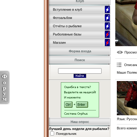
Клуб
Вступление в клуб
Фотоальбом
Отчёты о рыбалке
Рыболовные базы
Магазин
Форма входа
Просмо
Поиск
Описан
Маше Поляко
Язык
: Русск
Наш опрос
Всего комме
Лучший день недели для рыбалки?
Понедельник