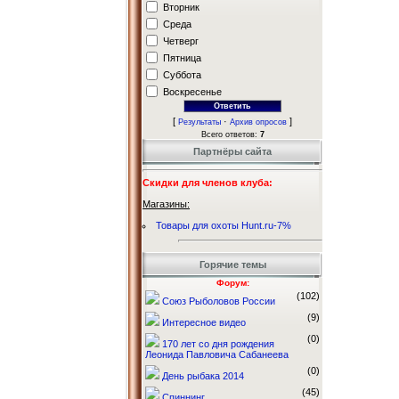
Вторник
Среда
Четверг
Пятница
Суббота
Воскресенье
[
·
]
Результаты
Архив опросов
Всего ответов:
7
Партнёры сайта
Скидки для членов клуба:
Магазины:
Товары для охоты Hunt.ru-7%
Горячие темы
Форум:
(102)
Союз Рыболовов России
(9)
Интересное видео
(0)
170 лет со дня рождения
Леонида Павловича Сабанеева
(0)
День рыбака 2014
(45)
Спиннинг