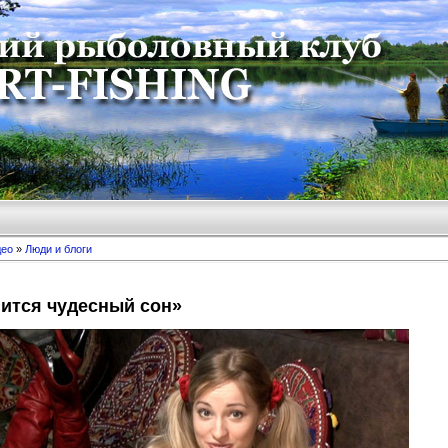
део
»
Люди и блоги
ится чудесный сон»