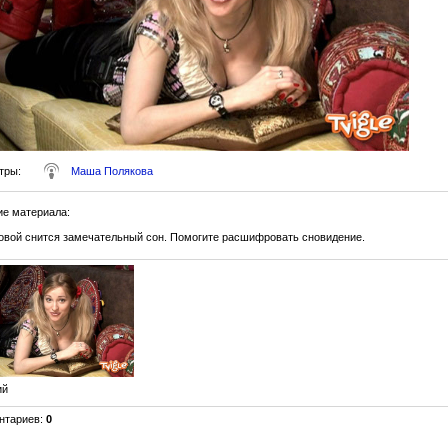
тры
:
Маша Полякова
ие материала
:
вой снится замечательный сон. Помогите расшифровать сновидение.
ий
нтариев
:
0