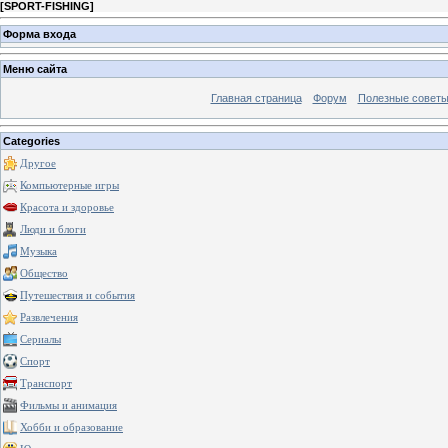
[
SPORT-FISHING
]
Форма входа
Меню сайта
Главная страница
Форум
Полезные совет
Categories
Другое
Компьютерные игры
Красота и здоровье
Люди и блоги
Музыка
Общество
Путешествия и события
Развлечения
Сериалы
Спорт
Транспорт
Фильмы и анимация
Хобби и образование