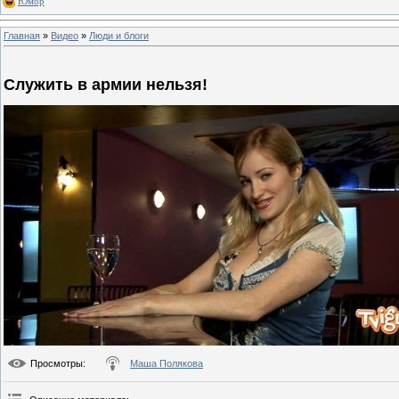
Юмор
Главная
»
Видео
»
Люди и блоги
Служить в армии нельзя!
Просмотры
:
Маша Полякова