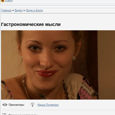
Юмор
Главная
»
Видео
»
Люди и блоги
Гастрономические мысли
Просмотры
:
Маша Полякова