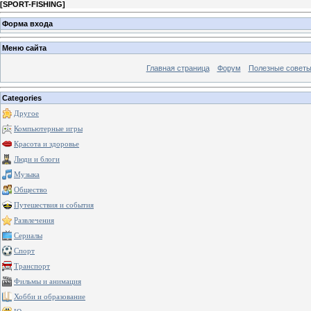
[
SPORT-FISHING
]
Форма входа
Меню сайта
Главная страница
Форум
Полезные совет
Categories
Другое
Компьютерные игры
Красота и здоровье
Люди и блоги
Музыка
Общество
Путешествия и события
Развлечения
Сериалы
Спорт
Транспорт
Фильмы и анимация
Хобби и образование