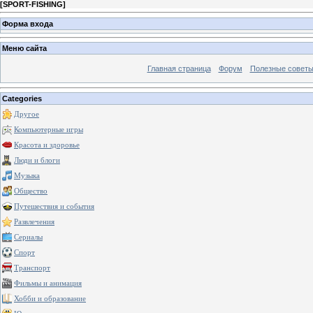
[
SPORT-FISHING
]
Форма входа
Меню сайта
Главная страница
Форум
Полезные совет
Categories
Другое
Компьютерные игры
Красота и здоровье
Люди и блоги
Музыка
Общество
Путешествия и события
Развлечения
Сериалы
Спорт
Транспорт
Фильмы и анимация
Хобби и образование