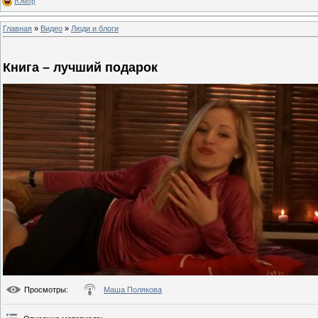
Юмор
Главная
»
Видео
»
Люди и блоги
Книга – лучший подарок
Просмотры
:
Маша Полякова