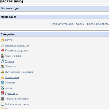
[
SPORT-FISHING
]
Форма входа
Меню сайта
Главная страница
Форум
Полезные совет
Categories
Другое
Компьютерные игры
Красота и здоровье
Люди и блоги
Музыка
Общество
Путешествия и события
Развлечения
Сериалы
Спорт
Транспорт
Фильмы и анимация
Хобби и образование