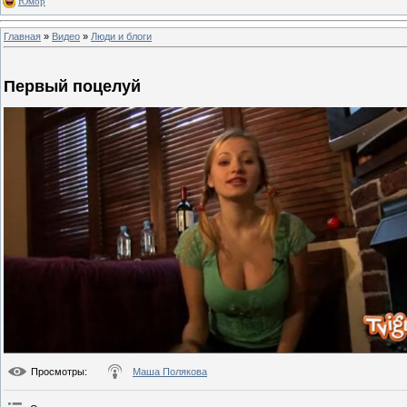
Юмор
Главная
»
Видео
»
Люди и блоги
Первый поцелуй
Просмотры
:
Маша Полякова