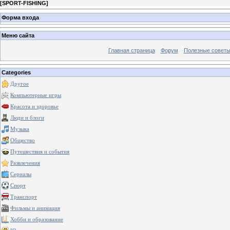
[
SPORT-FISHING
]
Форма входа
Меню сайта
Главная страница
Форум
Полезные совет
Categories
Другое
Компьютерные игры
Красота и здоровье
Люди и блоги
Музыка
Общество
Путешествия и события
Развлечения
Сериалы
Спорт
Транспорт
Фильмы и анимация
Хобби и образование