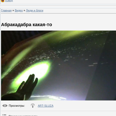
Юмор
Главная
»
Видео
»
Люди и блоги
Абракадабра какая-то
Просмотры
:
ART-SLUZA