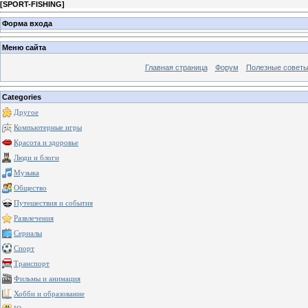
[
SPORT-FISHING
]
Форма входа
Меню сайта
Главная страница
Форум
Полезные совет
Categories
Другое
Компьютерные игры
Красота и здоровье
Люди и блоги
Музыка
Общество
Путешествия и события
Развлечения
Сериалы
Спорт
Транспорт
Фильмы и анимация
Хобби и образование