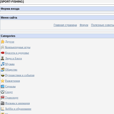
[
SPORT-FISHING
]
Форма входа
Меню сайта
Главная страница
Форум
Полезные совет
Categories
Другое
Компьютерные игры
Красота и здоровье
Люди и блоги
Музыка
Общество
Путешествия и события
Развлечения
Сериалы
Спорт
Транспорт
Фильмы и анимация
Хобби и образование