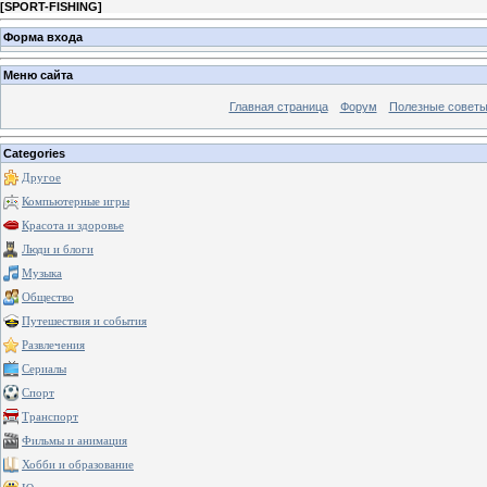
[
SPORT-FISHING
]
Форма входа
Меню сайта
Главная страница
Форум
Полезные совет
Categories
Другое
Компьютерные игры
Красота и здоровье
Люди и блоги
Музыка
Общество
Путешествия и события
Развлечения
Сериалы
Спорт
Транспорт
Фильмы и анимация
Хобби и образование