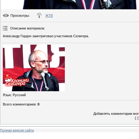
Просмотры
:
ЖТВ
Описание материала
:
Александр Гордон заинтриговал участников Селигера.
Язык
: Русский
Всего комментариев
:
0
Добавлять комментарии могу
[
Р
Полная версия сайта