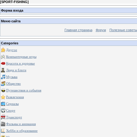
[
SPORT-FISHING
]
Форма входа
Меню сайта
Главная страница
Форум
Полезные совет
Categories
Другое
Компьютерные игры
Красота и здоровье
Люди и блоги
Музыка
Общество
Путешествия и события
Развлечения
Сериалы
Спорт
Транспорт
Фильмы и анимация
Хобби и образование