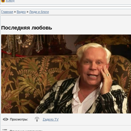
Юмор
Главная
»
Видео
»
Люди и блоги
Последняя любовь
Просмотры
:
Zадело TV