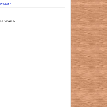
дующая »
ользователи.