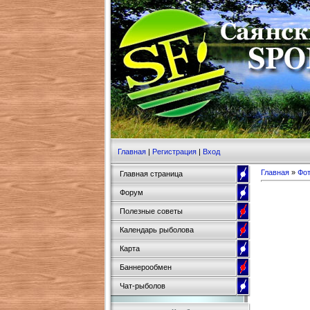
Главная
|
Регистрация
|
Вход
Главная
»
Фо
Главная страница
Форум
Полезные советы
Календарь рыболова
Карта
Баннерообмен
Чат-рыболов