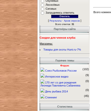
Окунёвых
Лососёвых
Сиговых
Всего коммен
Затрудняюсь ответить
[
·
]
Результаты
Архив опросов
Всего ответов:
31
Партнёры сайта
Скидки для членов клуба:
Магазины:
Товары для охоты Hunt.ru-7%
Горячие темы
Форум:
(102)
Союз Рыболовов России
(9)
Интересное видео
(0)
170 лет со дня рождения
Леонида Павловича Сабанеева
(0)
День рыбака 2014
(45)
Спиннинг
Статистика