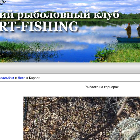
тоальбом
»
Лето
» Караси
Рыбалка на карьерах