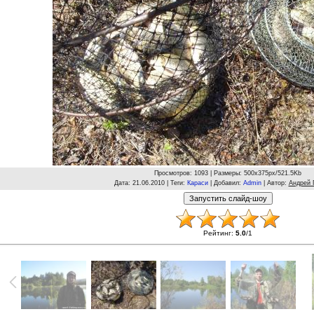
Просмотров
: 1093 |
Размеры
: 500x375px/521.5Kb
Дата
: 21.06.2010 |
Теги
:
Караси
|
Добавил
:
Admin
|
Автор
:
Андрей 
Рейтинг
:
5.0
/
1