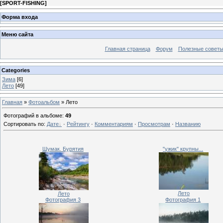
[
SPORT-FISHING
]
Форма входа
Меню сайта
Главная страница
Форум
Полезные совет
Categories
Зима
[6]
Лето
[49]
Главная
»
Фотоальбом
» Лето
Фотографий в альбоме
:
49
Сортировать по
:
Дате
·
Рейтингу
·
Комментариям
·
Просмотрам
·
Названию
Шумак. Бурятия
"ужик" крупны...
Лето
Лето
Фотография 3
Фотография 1