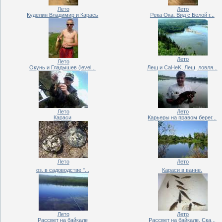
Лето
Лето
Куделин Владимир и Карась
Река Ока. Вид с Белой г...
Лето
Лето
Окунь и Гладышев (level...
Лещ и CaHeK, Лещ, ловля...
Лето
Лето
Караси
Карьеры на правом берег...
Лето
Лето
оз. в садоводстве "...
Караси в ванне.
Лето
Лето
Рассвет на байкале
Рассвет на байкале. Ска...