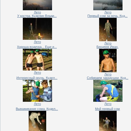
Лето
Лето
У костра. Куделин Влади...
Первый сом за ночь. Куд...
Лето
Лето
Хороша водичка... Еще и...
Бердяев Иван.
Лето
Лето
Интересный окунь. Кудел...
Собираем закидушки. Куд...
Лето
Лето
Вываживание сома. Кудел...
Мой первый сом