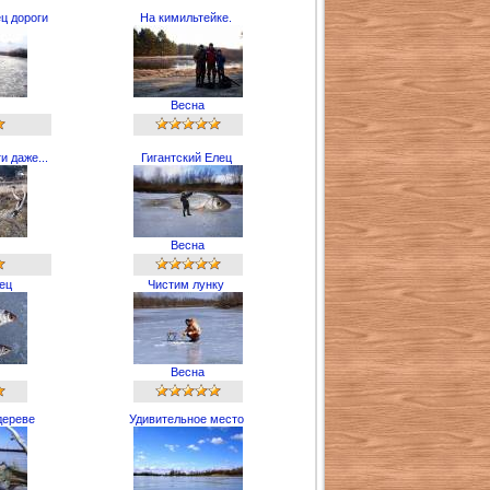
ц дороги
На кимильтейке.
Весна
и даже...
Гигантский Елец
Весна
ец
Чистим лунку
Весна
дереве
Удивительное место