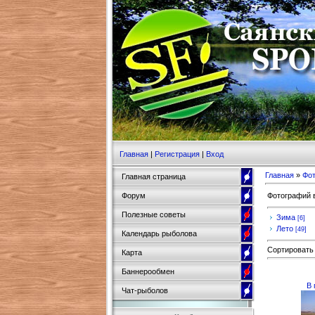
Главная
|
Регистрация
|
Вход
Главная
»
Фо
Главная страница
Фотографий 
Форум
Полезные советы
Зима
[6]
Лето
[49]
Календарь рыболова
Сортировать
Карта
Баннерообмен
В 
Чат-рыболов