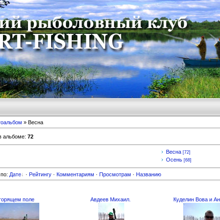
тоальбом
» Весна
в альбоме
:
72
Весна
[72]
Осень
[68]
 по
:
Дате
·
Рейтингу
·
Комментариям
·
Просмотрам
·
Названию
горящем поле
Авдеев Михаил.
Куделин Вова и Ан