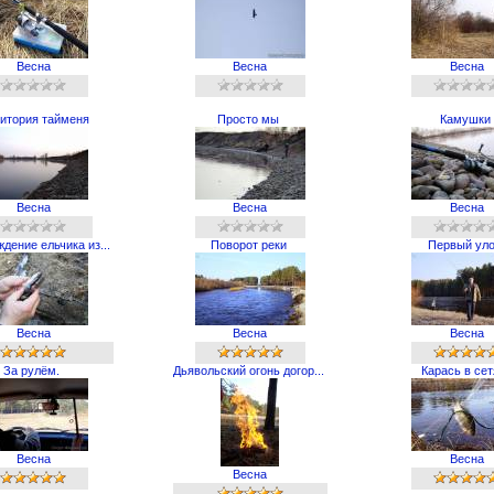
Весна
Весна
Весна
итория тайменя
Просто мы
Камушки
Весна
Весна
Весна
дение ельчика из...
Поворот реки
Первый ул
Весна
Весна
Весна
За рулём.
Дьявольский огонь догор...
Карась в сет
Весна
Весна
Весна