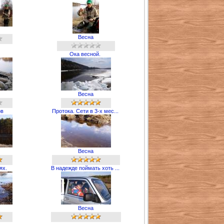
Весна
Ока весной.
Весна
ов
Протока. Сети в 3-х мес...
Весна
ях.
В надежде поймать хоть ...
Весна