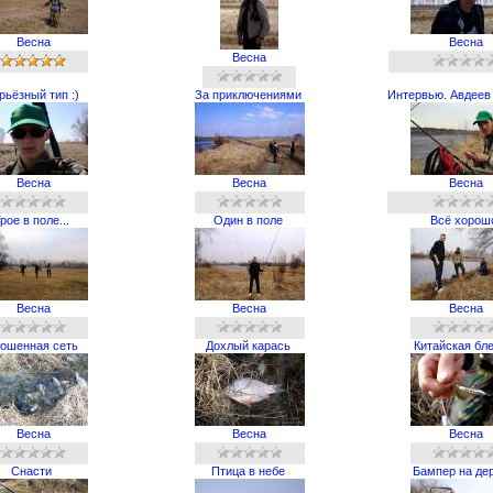
Весна
Весна
Весна
рьёзный тип :)
За приключениями
Интервью. Авдеев
Весна
Весна
Весна
рое в поле...
Один в поле
Всё хорош
Весна
Весна
Весна
ошенная сеть
Дохлый карась
Китайская бл
Весна
Весна
Весна
Снасти
Птица в небе
Бампер на де