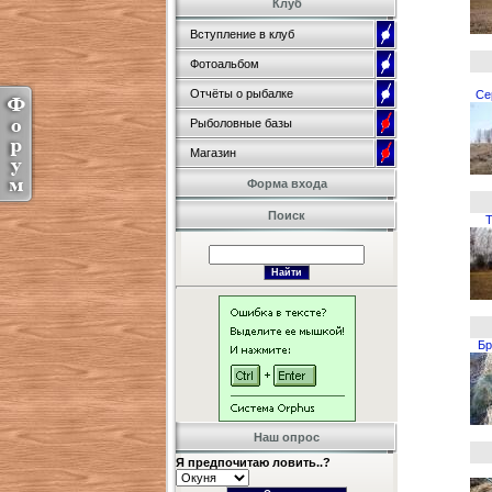
Клуб
Вступление в клуб
Фотоальбом
Отчёты о рыбалке
Се
Рыболовные базы
Магазин
Форма входа
Поиск
Т
Бр
Наш опрос
Я предпочитаю ловить..?