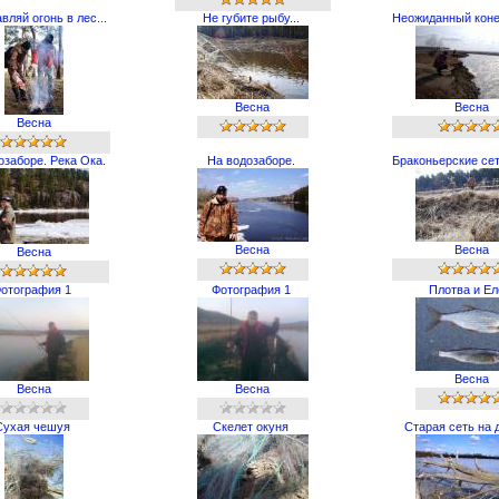
вляй огонь в лес...
Не губите рыбу...
Неожиданный коне
Весна
Весна
Весна
озаборе. Река Ока.
На водозаборе.
Браконьерские сет
Весна
Весна
Весна
отография 1
Фотография 1
Плотва и Ел
Весна
Весна
Весна
Сухая чешуя
Скелет окуня
Старая сеть на 