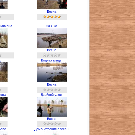
Весна
 Михаил.
На Оке
Весна
о
Водная гладь
Весна
есна
Двойной улов
Весна
реве
Демонстрация блёсен