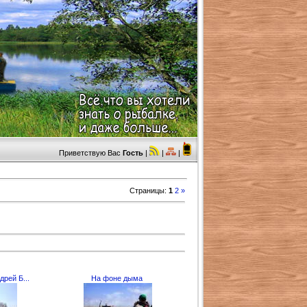
Приветствую Вас
Гость
|
|
|
Страницы
:
1
2
»
дрей Б...
На фоне дыма