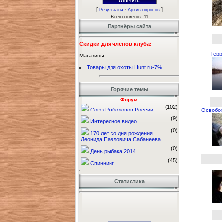
[
·
]
Результаты
Архив опросов
Всего ответов:
11
Партнёры сайта
Скидки для членов клуба:
Терр
Магазины:
Товары для охоты Hunt.ru-7%
Горячие темы
Форум:
(102)
Союз Рыболовов России
Освобож
(9)
Интересное видео
(0)
170 лет со дня рождения
Леонида Павловича Сабанеева
(0)
День рыбака 2014
(45)
Спиннинг
Статистика