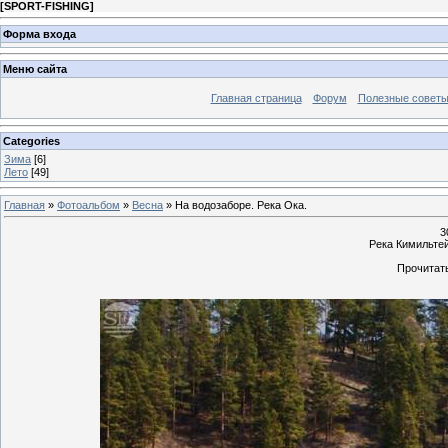
[
SPORT-FISHING
]
Форма входа
Меню сайта
Главная страница
Форум
Полезные совет
Categories
Зима
[6]
Лето
[49]
Главная
»
Фотоальбом
»
Весна
» На водозаборе. Река Ока.
3
Река Кимильтей
Прочитать