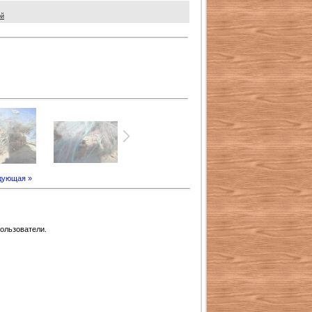
ой
дующая »
ользователи.