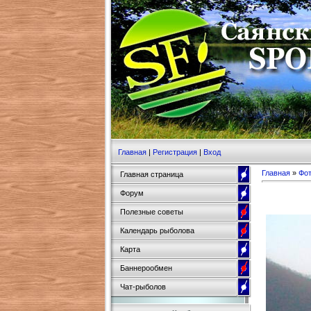
Главная
|
Регистрация
|
Вход
Главная
»
Фо
Главная страница
Форум
Полезные советы
Календарь рыболова
Карта
Баннерообмен
Чат-рыболов