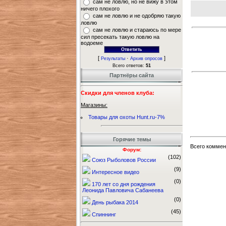
сам не ловлю, но не вижу в этом
ничего плохого
сам не ловлю и не одобряю такую
ловлю
сам не ловлю и стараюсь по мере
сил пресекать такую ловлю на
водоеме
[
·
]
Результаты
Архив опросов
Всего ответов:
51
Партнёры сайта
Скидки для членов клуба:
Магазины:
Товары для охоты Hunt.ru-7%
Горячие темы
Всего коммен
Форум:
(102)
Союз Рыболовов России
(9)
Интересное видео
(0)
170 лет со дня рождения
Леонида Павловича Сабанеева
(0)
День рыбака 2014
(45)
Спиннинг