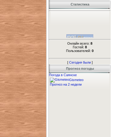
Статистика
Онлайн всего:
8
Гостей:
8
Пользователей:
0
[
Сегодня были
]
Прогноз погоды
Погода в Саянске
Gismeteo
Прогноз на 2 недели