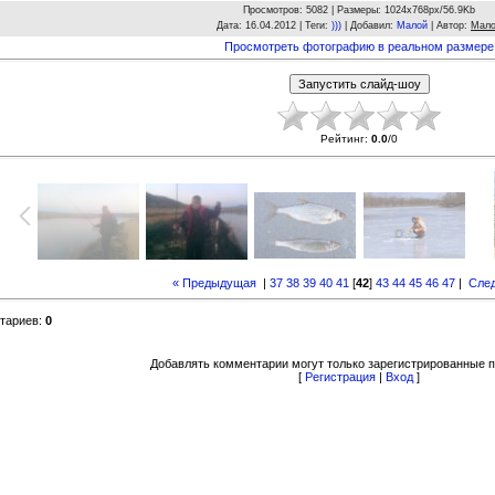
Просмотров
: 5082 |
Размеры
: 1024x768px/56.9Kb
Дата
: 16.04.2012 |
Теги
:
)))
|
Добавил
:
Малой
|
Автор
:
Мал
Просмотреть фотографию в реальном размере
Рейтинг
:
0.0
/
0
« Предыдущая
|
37
38
39
40
41
[
42
]
43
44
45
46
47
|
Сле
тариев
:
0
Добавлять комментарии могут только зарегистрированные п
[
Регистрация
|
Вход
]