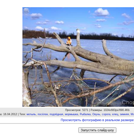
Просмотров
: 5271 |
Размеры
: 1024x683px/690.4Kb
а
: 16.04.2012 |
Теги
:
мотыль
,
посёлок
,
подлёдная
,
мормышка
,
Рыбалка
,
Окунь
,
сорога
,
елец
,
зимняя
,
Мо
Просмотреть фотографию в реальном размере