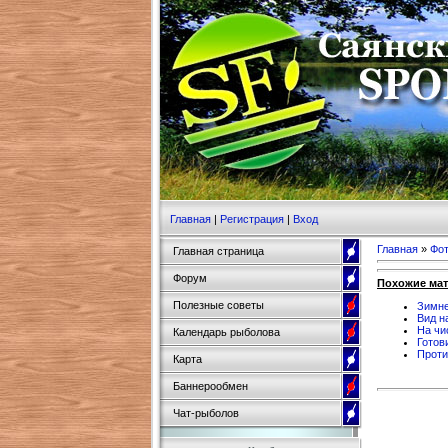
Главная
|
Регистрация
|
Вход
Главная
»
Фо
Главная страница
Форум
Похожие ма
Полезные советы
Зимне
Вид н
На чи
Календарь рыболова
Готов
Проти
Карта
Баннерообмен
Чат-рыболов