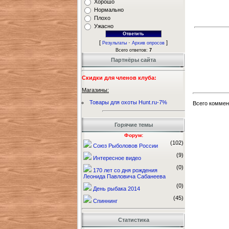
Хорошо
Нормально
Плохо
Ужасно
[
·
]
Результаты
Архив опросов
Всего ответов:
7
Партнёры сайта
Скидки для членов клуба:
Магазины:
Товары для охоты Hunt.ru-7%
Всего коммен
Горячие темы
Форум:
(102)
Союз Рыболовов России
(9)
Интересное видео
(0)
170 лет со дня рождения
Леонида Павловича Сабанеева
(0)
День рыбака 2014
(45)
Спиннинг
Статистика