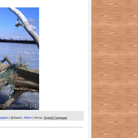
рдино
|
Добавил
:
Admin
|
Автор
:
Андрей Гладышев