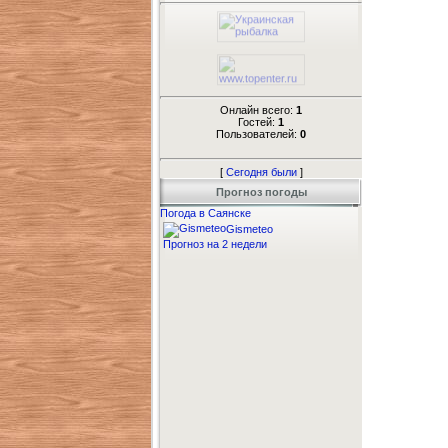
Онлайн всего:
1
Гостей:
1
Пользователей:
0
[
Сегодня были
]
Прогноз погоды
Погода в Саянске
Gismeteo
Прогноз на 2 недели