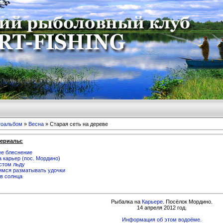
тоальбом
»
Весна
» Старая сеть на дереве
териалы:
е блеснение
а карьер (пос. Мордино)
стом льду
имся разматывать удочки
в солнца
Рыбалка на
Карьере
. Посёлок Мордино.
14 апреля 2012 год.
Информация об этом водоёме.