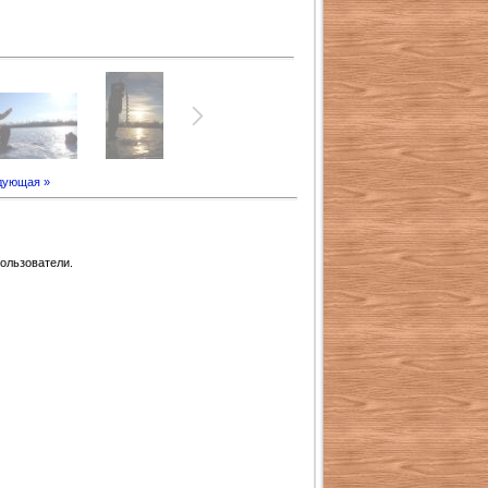
дующая »
ользователи.