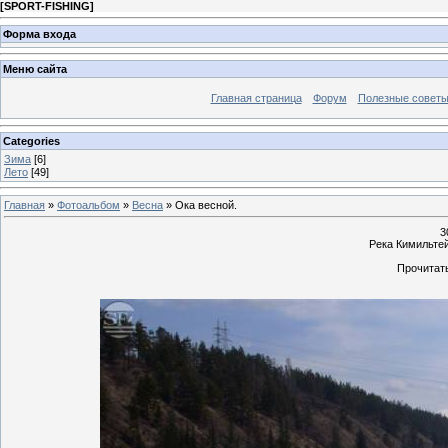
[
SPORT-FISHING
]
Форма входа
Меню сайта
Главная страница
Форум
Полезные совет
Categories
Зима
[6]
Лето
[49]
Главная
»
Фотоальбом
»
Весна
» Ока весной.
3
Река Кимильтей
Прочитать